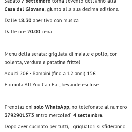
Sabato
7 settembre
torna l'evento dell'anno alla
Casa del Giovane
, giunto alla sua decima edizione.
Dalle
18.30
aperitivo con musica
Dalle ore
20.00
cena
Menu della serata: grigliata di maiale e pollo, con
polenta, verdure e patatine fritte!
Adulti 20€ - Bambini (fino a 12 anni) 15€.
Formula All You Can Eat, bevande escluse.
Prenotazioni
solo WhatsApp
, no telefonate al numero
3792901373
entro mercoledì
4 settembre
.
Dopo aver cucinato per tutti, i grigliatori si sfideranno