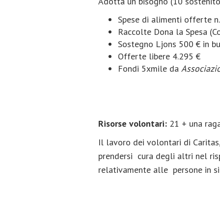
Adotta un bisogno (10 sostenito
Spese di alimenti offerte n
Raccolte Dona la Spesa (Co
Sostegno Ljons 500 € in bu
Offerte libere 4.295 €
Fondi 5xmile da
Associazio
Risorse volontari:
21 + una raga
Il lavoro dei volontari di Carit
prendersi cura degli altri nel risp
relativamente alle persone in s