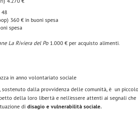
ri) 4.270 €
. 48
op) 360 € in buoni spesa
oni spesa
ne La Riviera del Po
1.000 € per acquisto alimenti.
zza in anno volontariato sociale
as, sostenuto dalla provvidenza delle comunità, è un piccolo
etto della loro libertà e nell’essere attenti ai segnali che il
ituazione di
disagio e vulnerabilità sociale.